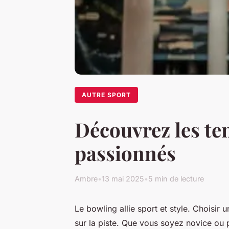
AUTRE SPORT
Découvrez les te
passionnés
Ambre
•
13 mai 2025
•
5 min de lecture
Le bowling allie sport et style. Choisir
sur la piste. Que vous soyez novice ou p