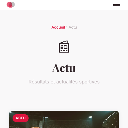
Accueil
› Actu
📰
Actu
Résultats et actualités sportives
ACTU