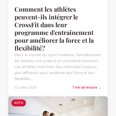
Comment les athlètes
peuvent-ils intégrer le
CrossFit dans leur
programme d'entraînement
pour améliorer la force et la
flexibilité?
Dans le monde du sport moderne, l'entraînement
est devenu une science en constante évolution.
Les athlètes cherchent des méthodes toujours
plus efficaces pour améliorer leur force et leur
flexibilité....
12 juillet 2024
7 min de lecture →
ACTU