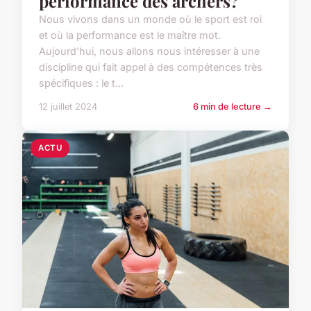
performance des archers?
Nous vivons dans un monde où le sport est roi
et où la performance est le maître mot.
Aujourd'hui, nous allons nous intéresser à une
discipline qui fait appel à des compétences très
spécifiques : le t...
12 juillet 2024
6 min de lecture →
ACTU